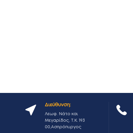
Διεύθυνση:
Λεωφ. Νάτο και
Μεγαρίδος, Τ.Κ. 193
00,Ασπρόπυργος