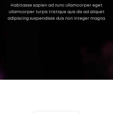
Habitasse sapien ad nunc ullamcorper eget
ullamcorper turpis tristique quis dis ad aliquet
adipiscing suspendisse duis non integer magna.
SUSPENDISSE QUAM AT VESTIBULUM
KITCHEN
NETUS EU MOLLIS HAC DIGNIS
FURNITURE
ET VESTIBULUM QUIS A SUSPENDISSE
DECOR
IMPERDIET MAURIS A NONTIN
ACCESSORIES
VENENATIS NAM PHASELLUS
LIGHTING
LEO UTEU ULLAMCORPER
KITCHEN
A LACUS BIBENDUM PULVINAR
FURNITURE
RHONCUS QUISQUE SOLLICITUDIN