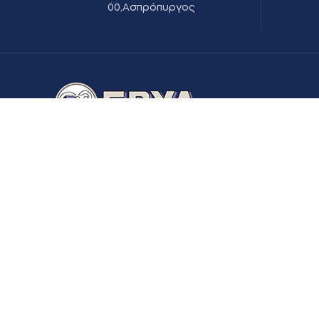
00,Ασπρόπυργος
Η ΕΒΥΛ ΑΕΒΕ έχει πιστοποιηθεί με πιστοποιητικό
συστήματος διαχείρισης ποιότητας ΕΛΟΤ:ΕΝ ISO
9001:2008.
USEFUL LINKS