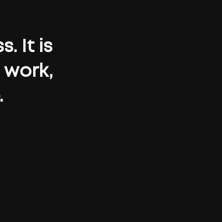
. It is
 work,
.