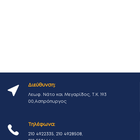
Διεύθυνση:
Λεωφ. Νάτο και Μεγαρίδος, Τ.Κ. 193
00,Ασπρόπυργος
Τηλέφωνα:
210 4922335
,
210 4928508
,