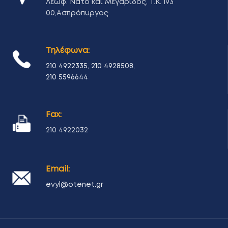
Λεωφ. Νάτο και Μεγαρίδος, Τ.Κ. 193
00,Ασπρόπυργος
Τηλέφωνα:
210 4922335
,
210 4928508
,
210 5596644
Fax:
210 4922032
Email:
evyl@otenet.gr