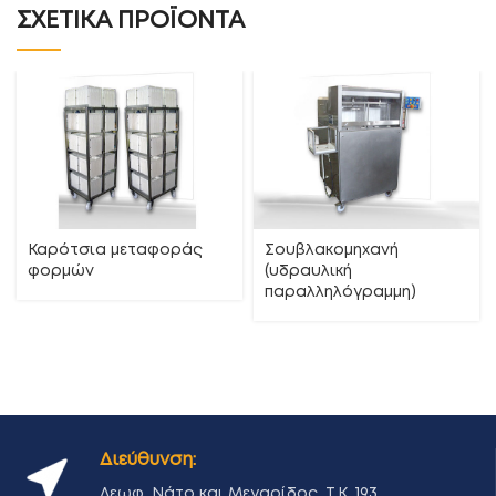
ΣΧΕΤΙΚΆ ΠΡΟΪΌΝΤΑ
Καρότσια μεταφοράς
Σουβλακομηχανή
φορμών
(υδραυλική
παραλληλόγραμμη)
Διεύθυνση:
Λεωφ. Νάτο και Μεγαρίδος, Τ.Κ. 193