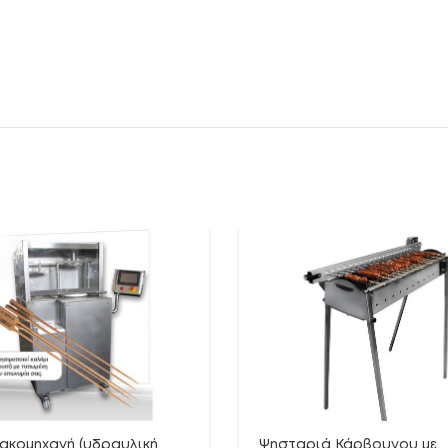
ακομηχανή (υδραυλική
Ψησταριά Κάρβουνου με