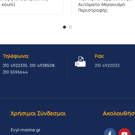
 κουπί)
Αυτόματο Μηχανισμό
Περιστροφής
Τηλέφωνα:
Fax:
210 4922335
,
210 4928508
,
210 4922032
210 5596644
Χρήσιμοι Σύνδεσμοι
Ακολουθήσ
Evyl-marine.gr