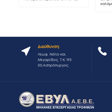
καλάμι
Διεύθυνση:
Λεωφ. Νάτο και
Μεγαρίδος, Τ.Κ. 193
00,Ασπρόπυργος