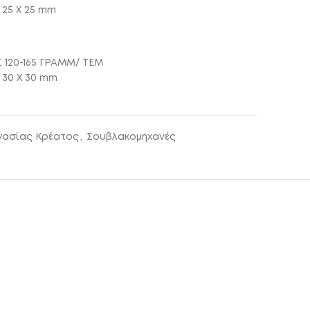
 25 Χ 25 mm
120-165 ΓΡΑΜΜ/ ΤΕΜ
 30 Χ 30 mm
γασίας Κρέατος
,
Σουβλακομηχανές