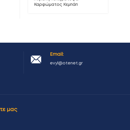
Καρφώματος Κεμπάπ
χει
ται
Email:
evyl@otenet.gr
τε μας