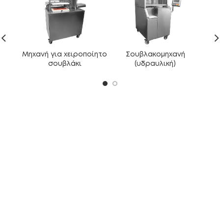
Μηχανή για χειροποίητο
Σουβλακομηχανή
Βελ
σουβλάκι
(υδραυλική)