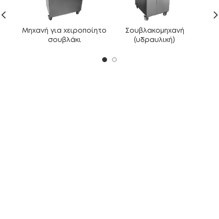
Μηχανή για χειροποίητο
Σουβλακομηχανή
Βελ
σουβλάκι
(υδραυλική)